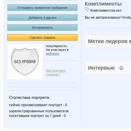
Комплименты
Отправить приватное сообщение
Комплиментов нет.
Вы не авторизованы! Чтоб
Добавить в друзья
Игнорировать
Сделать подарок
Метки лидеров
популярность:
Не участвует в
рейтинге
Интервью
Как получить
уровень?
Статистика портрета:
сейчас просматривают портрет - 0
зарегистрированные пользователи
посетившие портрет за 7 дней - 0